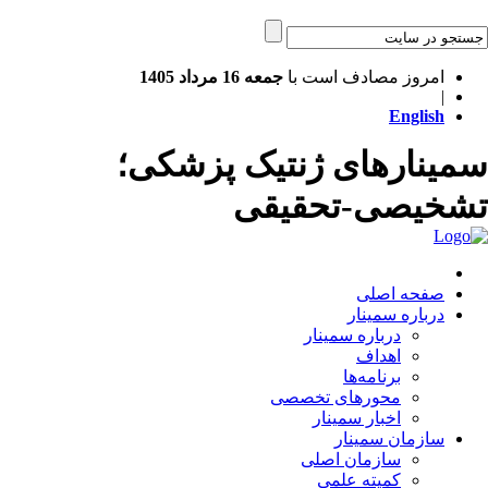
امروز مصادف است با
جمعه 16 مرداد 1405
|
English
مینارهای ژنتیک پزشکی؛
شخیصی-تحقیقی
صفحه اصلی
درباره سمینار
درباره سمینار
اهداف
برنامه‌ها
محورهای تخصصی
اخبار سمینار
سازمان سمینار
سازمان اصلی
کمیته علمی