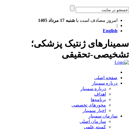
امروز مصادف است با
شنبه 17 مرداد 1405
|
English
مینارهای ژنتیک پزشکی؛
شخیصی-تحقیقی
صفحه اصلی
درباره سمینار
درباره سمینار
اهداف
برنامه‌ها
محورهای تخصصی
اخبار سمینار
سازمان سمینار
سازمان اصلی
کمیته علمی