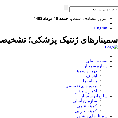
امروز مصادف است با
جمعه 16 مرداد 1405
|
English
سمینارهای ژنتیک پزشکی؛ تشخیص
صفحه اصلی
درباره سمینار
درباره سمینار
اهداف
برنامه‌ها
محورهای تخصصی
اخبار سمینار
سازمان سمینار
سازمان اصلی
کمیته علمی
کمیته اجرایی
سمینارهای پیشین