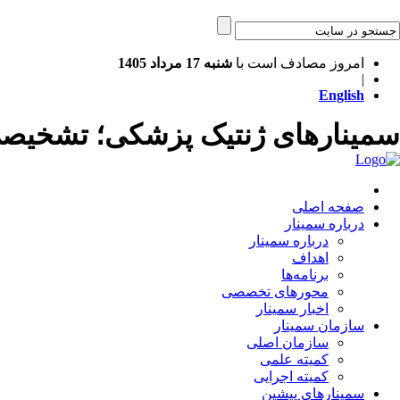
امروز مصادف است با
شنبه 17 مرداد 1405
|
English
سمینارهای ژنتیک پزشکی؛ تشخیص
صفحه اصلی
درباره سمینار
درباره سمینار
اهداف
برنامه‌ها
محورهای تخصصی
اخبار سمینار
سازمان سمینار
سازمان اصلی
کمیته علمی
کمیته اجرایی
سمینارهای پیشین