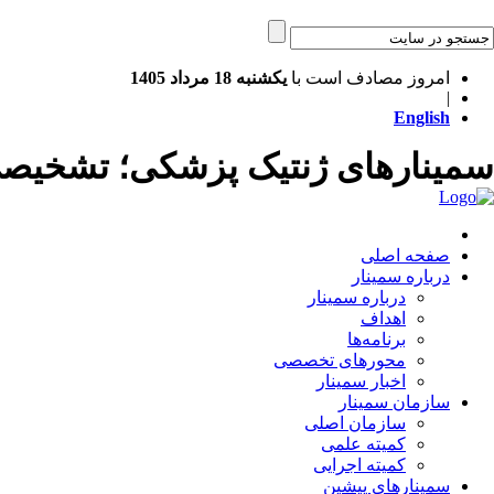
امروز مصادف است با
یکشنبه 18 مرداد 1405
|
English
سمینارهای ژنتیک پزشکی؛ تشخیص
صفحه اصلی
درباره سمینار
درباره سمینار
اهداف
برنامه‌ها
محورهای تخصصی
اخبار سمینار
سازمان سمینار
سازمان اصلی
کمیته علمی
کمیته اجرایی
سمینارهای پیشین